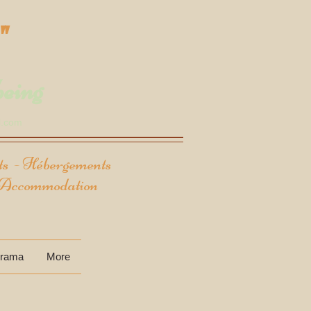
"
being
l.com
nts - Hébergements
- Accommodation
orama
More