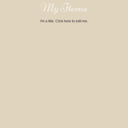
My Items
I'm a title. ​Click here to edit me.