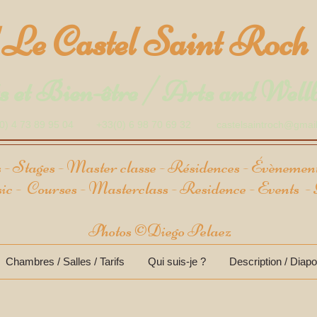
"Le Castel Saint Roch 
 et Bien-être / Arts and Well
(0) 4 73 89 95 04 +33(0) 6 98 70 69 32
castelsaintroch@gmai
 - Stages
- Master classe - Résidences - Évèneme
c - Courses -
Masterclass -
Residence - Events 
Photos ©Diego Pelaez
Chambres / Salles / Tarifs
Qui suis-je ?
Description / Diap